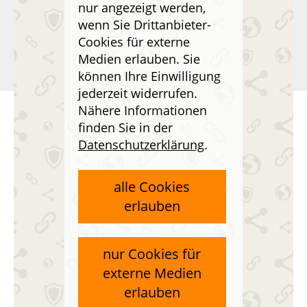
nur angezeigt werden,
wenn Sie Drittanbieter-
Cookies für externe
Medien erlauben. Sie
können Ihre Einwilligung
jederzeit widerrufen.
Nähere Informationen
Quixx für mobile
finden Sie in der
Datenschutzerklärung
.
Endgeräte
alle Cookies
Laden Sie sich Quixx als App (Quixx App) für Ihr
erlauben
Betriebssystem herunter.
Nach erfolgter Installation können Sie sofort auf Ihre
Daten zugreifen.
nur Cookies für
externe Medien
erlauben